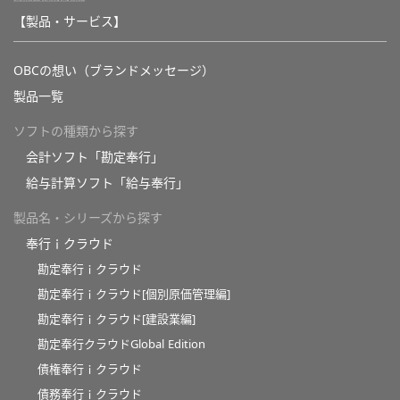
【製品・サービス】
OBCの想い（ブランドメッセージ）
製品一覧
ソフトの種類から探す
会計ソフト「勘定奉行」
給与計算ソフト「給与奉行」
製品名・シリーズから探す
奉行ｉクラウド
勘定奉行ｉクラウド
勘定奉行ｉクラウド[個別原価管理編]
勘定奉行ｉクラウド[建設業編]
勘定奉行クラウドGlobal Edition
債権奉行ｉクラウド
債務奉行ｉクラウド