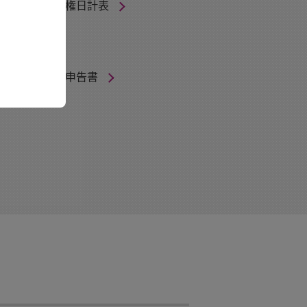
電子記録債権日計表
領収証
印紙税納税申告書