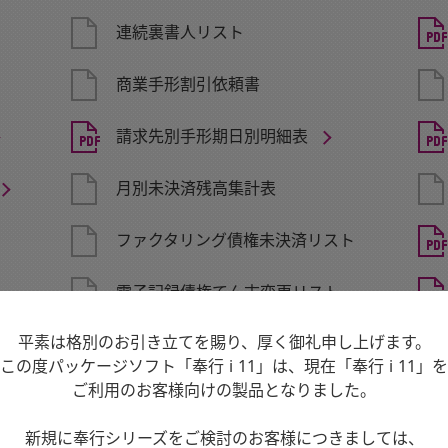
連続裏書人リスト
商業手形割引依頼書
請求先別手形期日別明細表
月別未決済残高集計表
ファクタリング債権未決済リスト
電子記録債権てん末変更リスト
平素は格別のお引き立てを賜り、厚く御礼申し上げます。
請求先別残高管理表
この度パッケージソフト「奉行 i 11」は、現在「奉行 i 11」を
ご利用のお客様向けの製品となりました。
領収証送付案内
新規に奉行シリーズをご検討のお客様につきましては、