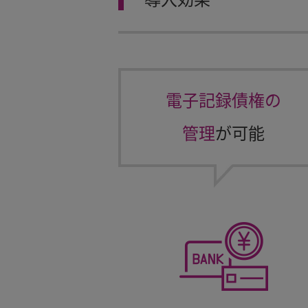
導入効果
電子記録債権の
管理
が可能