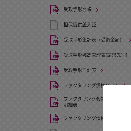
受取手形台帳
担保提供差入証
受取手形集計表（受領金額）
受取手形残高管理表[請求先別]
受取手形日計表
ファクタリング債権リスト
ファクタリング会社別請求先別
明細表
ファクタリング債権日計表