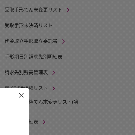
受取手形てん末変更リスト
受取手形未決済リスト
代金取立手形取立委託書
手形期日別請求先別明細表
請求先別残高管理表
電子記録債権リスト
電子記録債権てん末変更リスト(譲
渡)
請求先別明細表