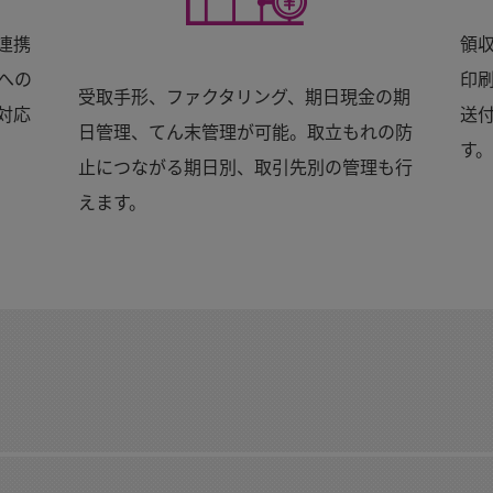
連携
領
への
印
受取手形、ファクタリング、期日現金の期
対応
送
日管理、てん末管理が可能。取立もれの防
。
す。
止につながる期日別、取引先別の管理も行
えます。