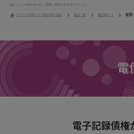
会計ソフトの勘定奉行11｜電債・受取手形管理オプション
電債
クラウド会計ソフト勘定奉行OBC
製品一覧
勘定奉行11
電
電子記録債権