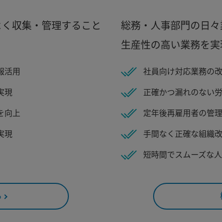
よく収集・管理すること
総務・人事部門の日々
生産性の高い業務を実
報活用
社員向け対応業務の
実現
正確かつ漏れのない
を向上
定年後再雇用者の管
実現
手間なく正確な組織
短時間でスムーズな
る