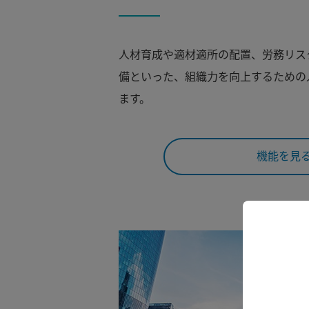
人材育成や適材適所の配置、労務リス
備といった、組織力を向上するための
ます。
機能を見