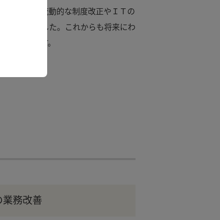
も突発的かつ流動的な制度改正やＩＴの
対応してきました。これからも将来にわ
実に対応します。
の業務改善