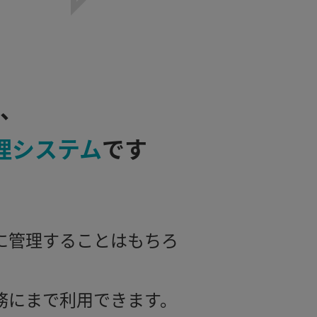
、
理システム
です
に管理することはもちろ
務にまで利用できます。