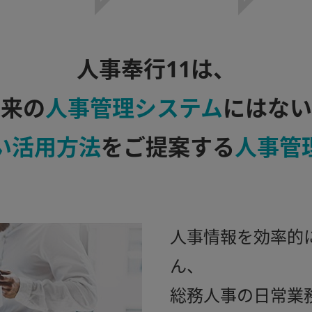
人事奉行11は、
従来の
人事管理システム
にはない
い活用方法
をご提案する
人事管
人事情報を効率的
ん、
総務人事の日常業