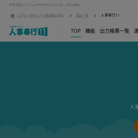
申告業務システムの申告奉行11[法人税・地方税編]
人事奉行11
クラウド会計ソフト勘定奉行OBC
製品一覧
TOP
機能
出力帳票一覧
人