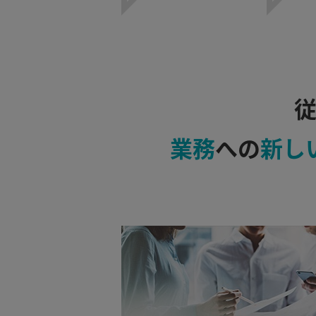
業務
への
新し