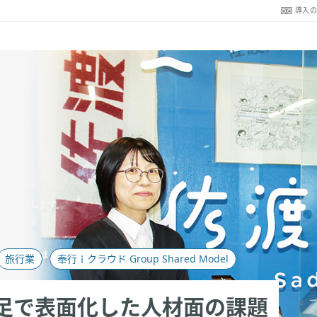
導入
旅行業
奉行ｉクラウド Group Shared Model
足で表面化した人材面の課題