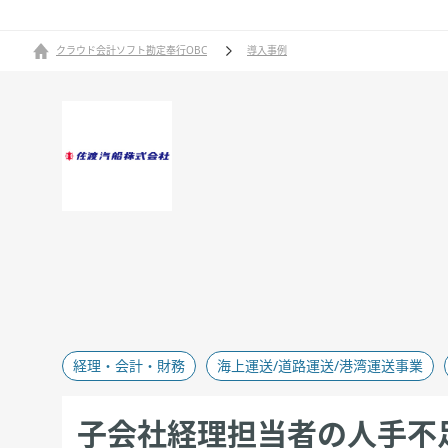
クラウド会計ソフト勘定奉行OBC
導入事例
経理・会計・財務​
海上運送/道路運送/港湾運送事業
子会社経理担当者の人手不