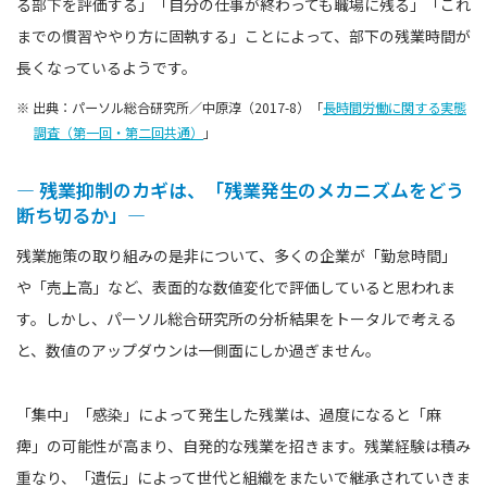
る部下を評価する」「自分の仕事が終わっても職場に残る」「これ
までの慣習ややり方に固執する」ことによって、部下の残業時間が
長くなっているようです。
※ 出典：パーソル総合研究所／中原淳（2017-8）「
長時間労働に関する実態
調査（第一回・第二回共通）
」
― 残業抑制のカギは、「残業発生のメカニズムをどう
断ち切るか」―
残業施策の取り組みの是非について、多くの企業が「勤怠時間」
や「売上高」など、表面的な数値変化で評価していると思われま
す。しかし、パーソル総合研究所の分析結果をトータルで考える
と、数値のアップダウンは一側面にしか過ぎません。
「集中」「感染」によって発生した残業は、過度になると「麻
痺」の可能性が高まり、自発的な残業を招きます。残業経験は積み
重なり、「遺伝」によって世代と組織をまたいで継承されていきま