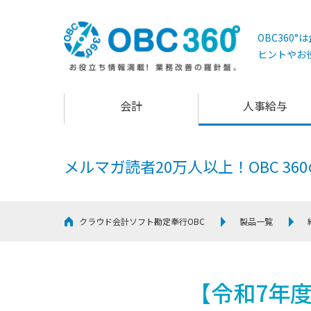
OBC360
ヒントやお
会計
人事給与
メルマガ読者20万人以上！
OBC 3
クラウド会計ソフト勘定奉行OBC
製品一覧
【令和7年