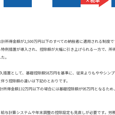
計所得金額が2,500万円以下のすべての納税者に適用される制度で
る特例措置が導入され、控除額が大幅に引き上げられる一方で、所
した。
久措置として、基礎控除額58万円を基準に、従来よりもややシン
に伴う控除額の違いは下記のとおりです。
計所得金額132万円以下の場合には基礎控除額が95万円となるた
、給与計算システムや年末調整の控除設定も見直しが必要です。労