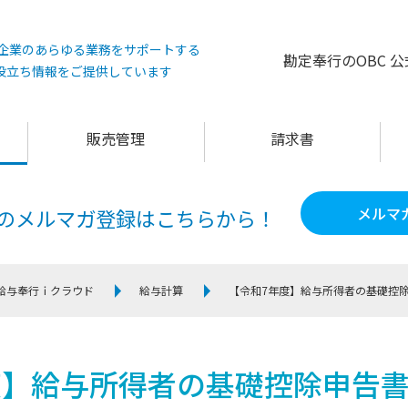
°は企業のあらゆる業務をサポートする
勘定奉行のOBC 
役立ち情報をご提供しています
販売管理
請求書
メルマ
60のメルマガ登録は
こちらから！
給与奉行ｉクラウド
給与計算
【令和7年度】給与所得者の基礎控
度】給与所得者の基礎控除申告