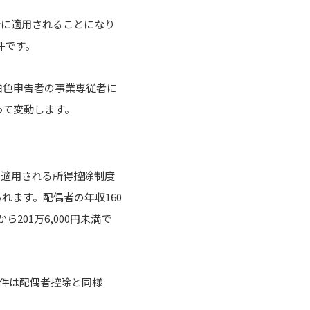
合に適用されることになり
件です。
白色申告者の事業専従者に
って変動します。
合に適用される所得控除制度
れます。配偶者の年収160
201万6,000円未満で
要件は配偶者控除と同様