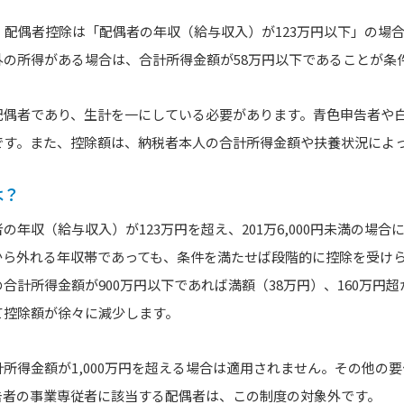
り、配偶者控除は「配偶者の年収（給与収入）が123万円以下」の場
外の所得がある場合は、合計所得金額が58万円以下であることが条
配偶者であり、生計を一にしている必要があります。青色申告者や
です。また、控除額は、納税者本人の合計所得金額や扶養状況によ
は？
の年収（給与収入）が123万円を超え、201万6,000円未満の場
ら外れる年収帯であっても、条件を満たせば段階的に控除を受けら
計所得金額が900万円以下であれば満額（38万円）、160万円超から
て控除額が徐々に減少します。
所得金額が1,000万円を超える場合は適用されません。その他の
告者の事業専従者に該当する配偶者は、この制度の対象外です。