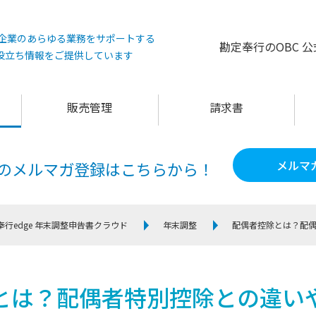
°は企業のあらゆる業務をサポートする
勘定奉行のOBC 
役立ち情報をご提供しています
販売管理
請求書
メルマ
60のメルマガ登録は
こちらから！
奉行edge 年末調整申告書クラウド
年末調整
配偶者控除とは？配
とは？配偶者特別控除との違い