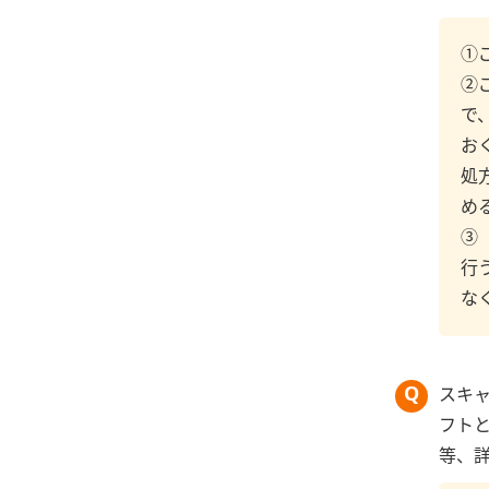
①
②
で
お
処
め
③
行
な
スキャ
フト
等、