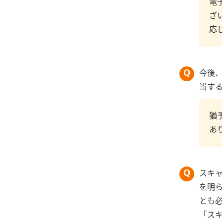
電
ざ
応
今後
当す
猶
あ
スキ
を明
とも
「ス