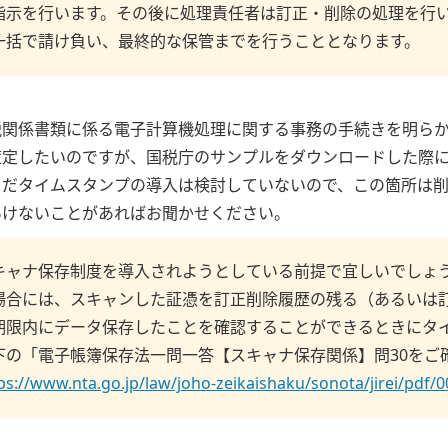
指示を行います。その後に処理責任者は訂正・削除の処理を行
一括で請け負い、最終的な保管までを行うこととなります。
税関係書類に係る電子計算機処理に関する事務の手続きを明ら
策定したいのですが、国税庁のサンプルをダウンロードした際
まだタイムスタンプの導入は検討していないので、この箇所は
いけないことがあればお聞かせください。
キャナ保存制度を導入されようとしている前提で宜しいでしょう
場合には、スキャンした証憑を訂正削除履歴の残る（あるいは
期限内にデータ保存したことを確認することができるときにタ
下の「電子帳簿保存法一問一答【スキャナ保存関係】問30をご
ps://www.nta.go.jp/law/joho-zeikaishaku/sonota/jirei/pdf/