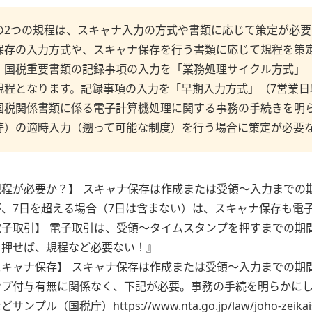
の2つの規程は、スキャナ入力の方式や書類に応じて策定が必
保存の入力方式や、スキャナ保存を行う書類に応じて規程を策
、国税重要書類の記録事項の入力を「業務処理サイクル方式」（
規程となります。記録事項の入力を「早期入力方式」（7営業日
国税関係書類に係る電子計算機処理に関する事務の手続きを明
等）の適時入力（遡って可能な制度）を行う場合に策定が必要
規程が必要か？】 スキャナ保存は作成または受領〜入力までの
が、7日を超える場合（7日は含まない）は、スキャナ保存も電
電子取引】 電子取引は、受領〜タイムスタンプを押すまでの期
を押せば、規程など必要ない！』
スキャナ保存】 スキャナ保存は作成または受領〜入力までの期
ンプ付与有無に関係なく、下記が必要。事務の手続を明らかに
ンプル（国税庁）https://www.nta.go.jp/law/joho-zeikaishak