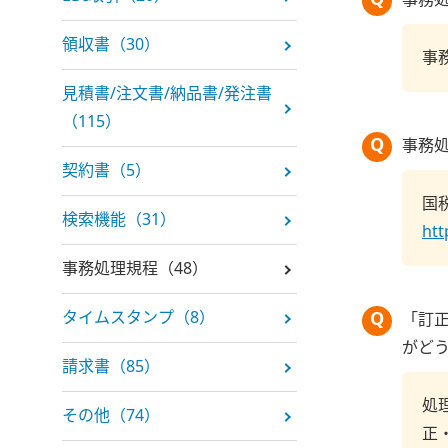
事務
領収書（30）
事
見積書/注文書/納品書/発注書
（115）
事務
契約書（5）
国
検索機能（31）
htt
事務処理規程（48）
タイムスタンプ（8）
「訂
がど
請求書（85）
処
その他（74）
正