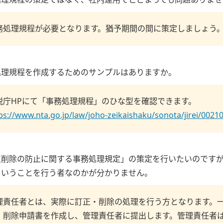
処理規程の策定ではなく、社内運用でとどまっても問題ありませ
務処理規程が必要となります。猶予期間の間に策定しましょう
処理規程を作成するためのサンプルはありますか。
税庁HPにて「事務処理規程」のひな型を確認できます。
ps://www.nta.go.jp/law/joho-zeikaishaku/sonota/jirei/0021
正削除の防止に関する事務処理規定」の策定を行いたいのです
ういうことを行う者なのかが分かりません。
理責任者とは、実際に訂正・削除の処理を行う方となります。
・削除申請書を作成し、管理責任者に提出します。管理責任者