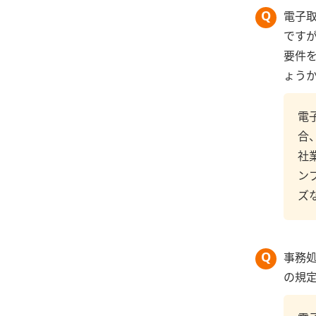
電子
です
要件
ょう
電
合
社
ン
ズ
事務
の規