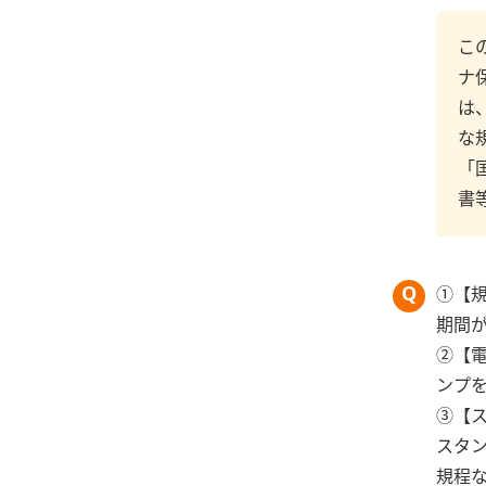
こ
ナ
は
な
「
書
①【
期間
②【
ンプ
③【
スタ
規程などサ