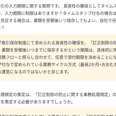
取引の入力期限に関する質問です。 真実性の確保としてタイム
が、入力期限に制限はありますか？タイムスタンプ付与の場合
を充足する場合は、書類を受領後いつ保存してもよい、自社で
か？
子取引保存制度にて求められる真実性の確保を、「訂正削除の
、書類を受領後いつまでに保存するかという期限は、具体的に
業務フローと照らし合わせて、任意で添付期限を決めることに
プ付与で定められている業務サイクル方式（最長2か月+おおむ
な運営になるのではないかと存じます。
処理規定の策定は、「訂正削除の防止に関する事務処理規定」
定を策定する必要がありますでしょうか。