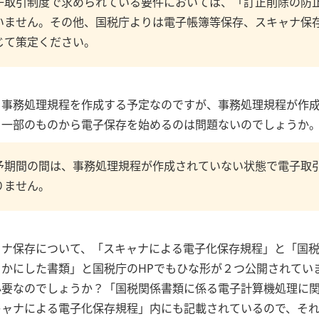
子取引制度で求められている要件においては、「訂正削除の防
いません。その他、国税庁よりは電子帳簿等保存、スキャナ保
じて策定ください。
、事務処理規程を作成する予定なのですが、事務処理規程が作
る一部のものから電子保存を始めるのは問題ないのでしょうか
予期間の間は、事務処理規程が作成されていない状態で電子取
りません。
ャナ保存について、「スキャナによる電子化保存規程」と「国
らかにした書類」と国税庁のHPでもひな形が２つ公開されてい
必要なのでしょうか？「国税関係書類に係る電子計算機処理に
キャナによる電子化保存規程」内にも記載されているので、そ