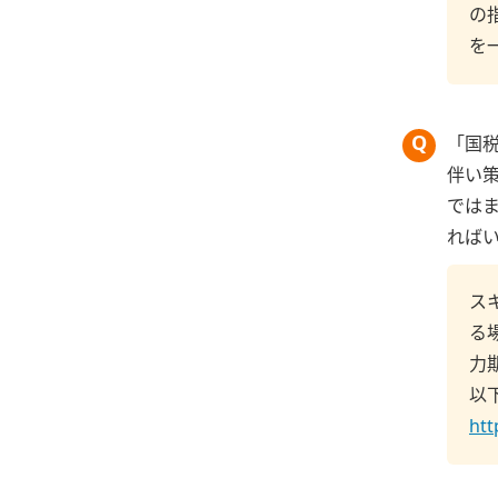
の
を
「国
伴い
では
れば
ス
る
力
以
htt