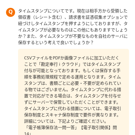
タイムスタンプについてです。現在は相手方から受領した
領収書（レシート含む）、請求書を証憑収集オプションで
紐づけしタイムスタンプを押すようにしておりますが、タ
イムスタンプが必要なものはこの他にもありますでしょう
か？また、タイムスタンプが不要なものを自社のサーバに
保存するという考えで良いでしょうか？
CSVファイルをPDFか画像ファイルに加工いただく
ことで「勘定奉行 i クラウド」ではタイムスタンプ
付与が可能となっております。もしくは保存する手
順を事務処理規程で定める運用となります。タイム
スタンプは、書類ごとに必要・不要が定められてい
る物ではございません。タイムスタンプに代わる措
置で対応ができる場合は、タイムスタンプを付与せ
ずにサーバーで保管していただくことができます。
タイムスタンプに代わる措置については、電子取引
保存制度とスキャナ保存制度で要件が異なります。
詳細については、下記よりご確認ください。
「電子帳簿保存法一問一答」【電子取引関係】問
14」