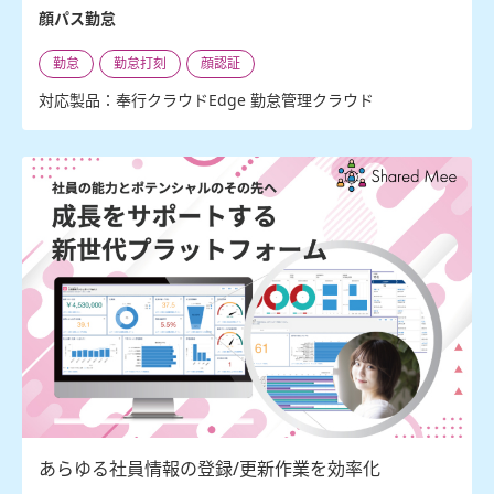
顔パス勤怠
勤怠
勤怠打刻
顔認証
対応製品：奉行クラウドEdge 勤怠管理クラウド
あらゆる社員情報の登録/更新作業を効率化