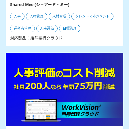
Shared Mee (シェアード・ミー)
人事
人材管理
人材育成
タレントマネジメント
選考者管理
人事評価
目標管理
対応製品：給与奉行クラウド