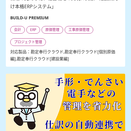
け本格ERPシステム」
BUILD-U PREMIUM
会計
ERP
原価管理
工事原価管理
プロジェクト管理
対応製品：勘定奉行クラウド,勘定奉行クラウド[個別原価
編],勘定奉行クラウド[建設業編]