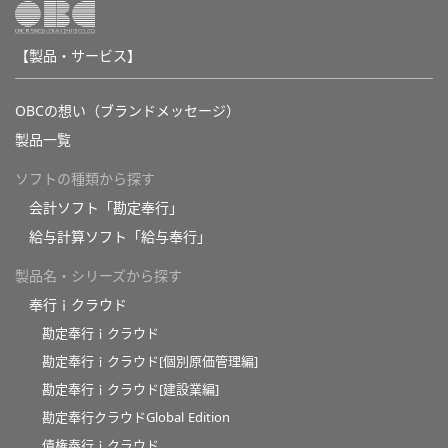
【製品・サービス】
OBCの想い（ブランドメッセージ）
製品一覧
ソフトの種類から探す
会計ソフト「勘定奉行」
給与計算ソフト「給与奉行」
製品名・シリーズから探す
奉行ｉクラウド
勘定奉行ｉクラウド
勘定奉行ｉクラウド[個別原価管理編]
勘定奉行ｉクラウド[建設業編]
勘定奉行クラウドGlobal Edition
債権奉行ｉクラウド