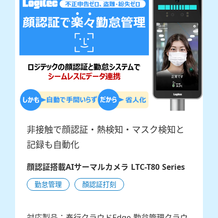
非接触で顔認証・熱検知・マスク検知と
記録も自動化
顔認証搭載AIサーマルカメラ LTC-T80 Series
勤怠管理
顏認証打刻
対応製品：奉行クラウドEdge 勤怠管理クラウ