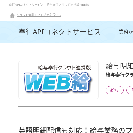
奉行APIコネクトサービス｜給与奉行クラウド連携版WEB給
クラウド会計ソフト勘定奉行OBC
奉行APIコネクトサービス
業務か
給与明
給与奉行クラ
給与
英語明細配信も対応！給与業務のプ