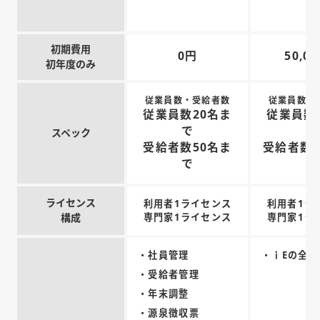
初期費用
0円
50,0
初年度のみ
従業員数・受給者数
従業員数・
従業員数20名ま
従業員数
で
で
スペック
受給者数50名ま
受給者数1
で
で
ライセンス
利用者1ライセンス
利用者1ラ
構成
専門家1ライセンス
専門家1ラ
・社員管理
・ｉEの全機
・受給者管理
・年末調整
・源泉徴収票