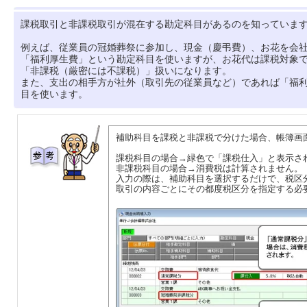
課税取引と非課税取引が混在する勘定科目があるのを知っていま
例えば、従業員の冠婚葬祭に参加し、現金（慶弔費）、お花を会
「福利厚生費」という勘定科目を使いますが、お花代は課税対象
「非課税（厳密には不課税）」扱いになります。
また、支出の相手方が社外（取引先の従業員など）であれば「福
目を使います。
補助科目を課税と非課税で分けた場合、帳簿画
課税科目の場合→緑色で「課税仕入」と表示さ
非課税科目の場合→消費税は計算されません。
入力の際は、補助科目を選択するだけで、税区
取引の内容ごとにその都度税区分を指定する必