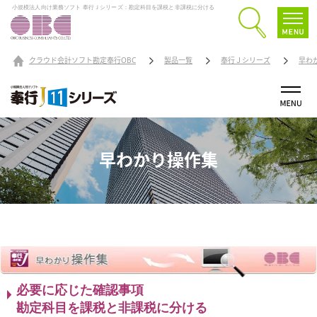
小規模法人向け業務ソフト 奉行Ｊシリーズ：勘定科目を課税と非課税に分ける
クラウド会計ソフト勘定奉行OBC
製品一覧
奉行Ｊシリーズ
早わ
早わかり操作集
必要に応じた確認事項
勘定科目を課税と非課税に分ける