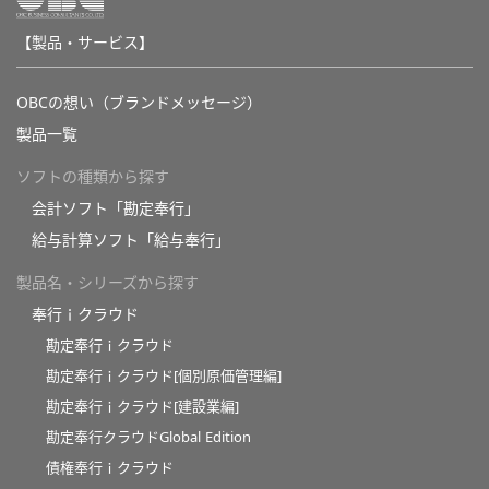
【製品・サービス】
OBCの想い（ブランドメッセージ）
製品一覧
ソフトの種類から探す
会計ソフト「勘定奉行」
給与計算ソフト「給与奉行」
製品名・シリーズから探す
奉行ｉクラウド
勘定奉行ｉクラウド
勘定奉行ｉクラウド[個別原価管理編]
勘定奉行ｉクラウド[建設業編]
勘定奉行クラウドGlobal Edition
債権奉行ｉクラウド