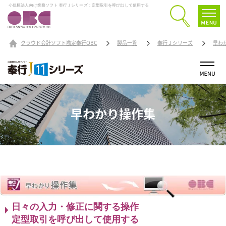
小規模法人向け業務ソフト 奉行Ｊシリーズ：定型取引を呼び出して使用する
クラウド会計ソフト勘定奉行OBC
製品一覧
奉行Ｊシリーズ
早わ
早わかり操作集
日々の入力・修正に関する操作
定型取引を呼び出して使用する