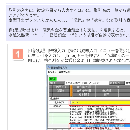
取引の入力は、勘定科目から入力するほかに、取引名の一覧から
ことができます。
定型呼出ボタンよりかんたんに、「電気」や「携帯」など取引内
例)定型呼出より「電気料金を普通預金より支払」を選択すると、
水道光熱費 *** ／ 普通預金 ***という取引が自動で表示され
[仕訳処理]‐[帳簿入力]‐[預金出納帳入力]メニューを選択
伝票日付を入力し、[Enter]キーを押すと、定型取引の
例えば、携帯料金が普通預金より自動振替された場合の取引