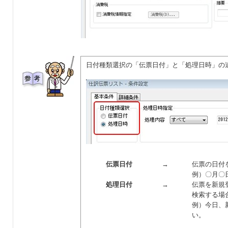
日付種類選択の「伝票日付」と「処理日時」の
伝票日付
→
伝票の日付
例）〇月〇
処理日付
→
伝票を新規
検索する場
例）今日、
い。