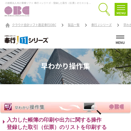
小規模法人向け業務ソフト 奉行Ｊシリーズ：登録した取引（伝票）のリストを印刷する
クラウド会計ソフト勘定奉行OBC
製品一覧
奉行Ｊシリーズ
早わ
早わかり操作集
入力した帳簿の印刷や出力に関する操作
登録した取引（伝票）のリストを印刷する