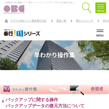
小規模法人向け業務ソフト 奉行Ｊシリーズ：バックアップデータの復元方法について
クラウド会計ソフト勘定奉行OBC
製品一覧
奉行Ｊシリーズ
早わ
早わかり操作集
バックアップに関する操作
バックアップデータの復元方法について