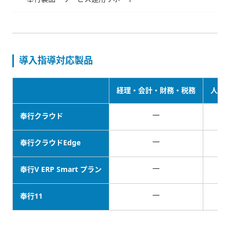
導入指導対応製品
経理・会計・財務・税務
人事
－
奉行クラウド
－
奉行クラウドEdge
－
奉行V ERP Smart プラン
－
奉行11