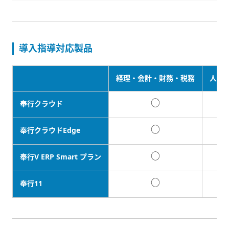
導入指導対応製品
経理・会計・財務・税務
人事
○
奉行クラウド
○
奉行クラウドEdge
○
奉行V ERP Smart プラン
○
奉行11