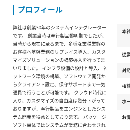
プロフィール
弊社は創業30年のシステムインテグレーター
本
です。 創業当時は奉行製品黎明期でしたが、
当時から現在に至るまで、多様な業種業態の
お客様へ基幹業務のリプレイス導入、カスタ
従
マイズソリューションの構築導入を行ってま
いりました。 インフラ設備の設計と導入、ネ
対
ットワーク環境の構築、ソフトウェア開発か
らクライアント設定、保守サポートまで一気
相
通貫で行うことが可能です。 クラウド時代に
入り、カスタマイズの自由度は幾分下がって
ホ
おりますが、奉行製品をエンジンとしたシス
テム開発を得意としております。 パッケージ
お
ソフト単体ではシステムが業務に合わせきれ