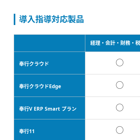
導入指導対応製品
経理・会計・財務・
○
奉行クラウド
○
奉行クラウドEdge
○
奉行V ERP Smart プラン
○
奉行11