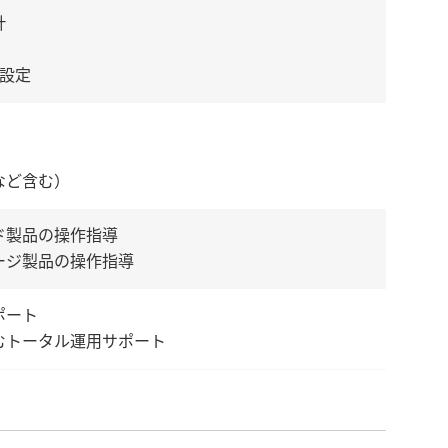
計
期設定
など含む）
ド製品の操作指導
ージ製品の操作指導
ポート
むトータル運用サポート