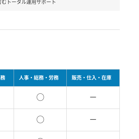
含むトータル運用サポート
税務
人事・総務・労務
販売・仕入・在庫
○
－
○
－