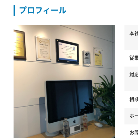
プロフィール
本
従
対
相
ホ
お