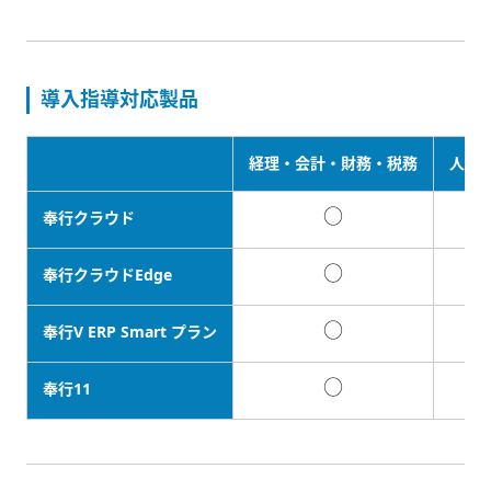
導入指導対応製品
経理・会計・財務・税務
人事
○
奉行クラウド
○
奉行クラウドEdge
○
奉行V ERP Smart プラン
○
奉行11