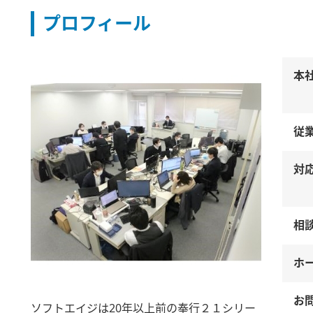
プロフィール
本
従
対
相
ホ
お
ソフトエイジは20年以上前の奉行２１シリー