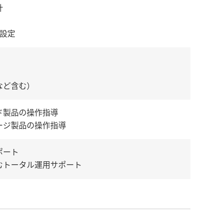
計
期設定
など含む）
ド製品の操作指導
ージ製品の操作指導
ポート
むトータル運用サポート