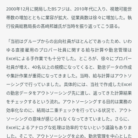
2000年12月に開局したBSフジは、2010年代に入り、視聴可能世
帯数の増加とともに業容が拡大、従業員数は徐々に増加した。執
行役員総務局長の髙﨑邦雄氏が当時を振り返ってこう語る。
「当初はグループからの出向社員がほとんどであったため、いわ
ゆる直接雇用のプロパー社員に関する給与計算や勤怠管理は
Excelによる手作業でも十分でした。ところが、徐々にプロパー
社員が増え、40名以上の規模になってくると、勤怠データの作成
や集計作業が重荷になってきました。当時、給与計算はアウトソ
ーシングで行っていました。具体的には、当社で作成したExcel
の勤怠データをアウトソーシング先に渡し、返ってきた計算結果
をチェックするという流れ。アウトソーシングする目的は業務の
効率化なのに、結局は二重チェックを行っている状況で、アウト
ソーシングの意味が感じられなくなってきていました。さらに、
Excelによるアナログな処理は効率的でないという議論もありま
した。そこで、アウトソーシングを止め、勤怠管理を中心とした