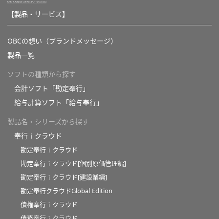
【製品・サービス】
OBCの想い（ブランドメッセージ）
製品一覧
ソフトの種類から探す
会計ソフト「勘定奉行」
給与計算ソフト「給与奉行」
製品名・シリーズから探す
奉行ｉクラウド
勘定奉行ｉクラウド
勘定奉行ｉクラウド[個別原価管理編]
勘定奉行ｉクラウド[建設業編]
勘定奉行クラウドGlobal Edition
債権奉行ｉクラウド
債務奉行ｉクラウド