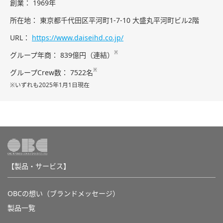
創業
1969年
所在地
東京都千代田区平河町1-7-10 大盛丸平河町ビル2階
URL
https://www.daiseihd.co.jp/
※
グループ年商
839億円（連結）
※
グループCrew数
7522名
※いずれも2025年1月1日現在
【製品・サービス】
OBCの想い（ブランドメッセージ）
製品一覧