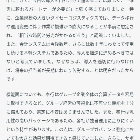
申し上げて、今回の導入を自社だけで進めることは難しく、「確
実に頼れるパートナーが必要だ」と強く感じておりました。特
に、企業規模の大きいダイセーロジスティクスでは、データ移行
や運用変更に伴う作業が複雑かつ膨大になることが事前に想定さ
れ、「相当な時間と労力がかかるだろう」と認識していました。
また、会計システムは今後数年、さらには数十年にわたって使用
し続ける基幹システムであるため、導入を拙速に進めるべきでは
ないと考えていました。なぜならば、導入を適切に行わなけれ
ば、将来の担当者が長期にわたり苦労することは明白だったから
です。
機能面についても、奉行はグループ企業全体の合算データを容易
に取得できるなど、グループ経営の可視化に不可欠な機能を十分
に備えており、選定に不安はありませんでした。また、奉行は汎
用性の高いパッケージであるため、各社が独自運用に走りにくい
という特性があります。この点は、グループガバナンス強化にお
いても大きな効果が期待できると感じていました。さらに、サポ