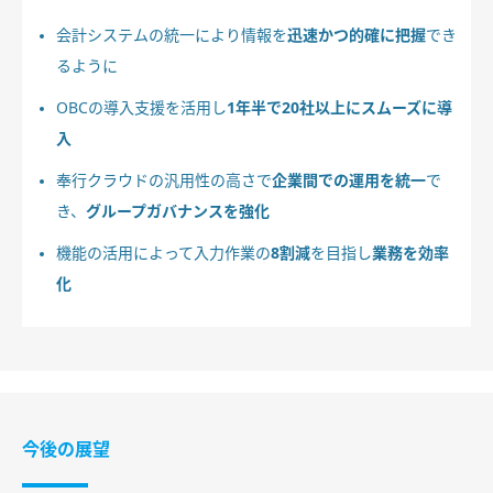
会計システムの統一により情報を
迅速かつ的確に把握
でき
るように
OBCの導入支援を活用し
1年半で20社以上にスムーズに導
入
奉行クラウドの汎用性の高さで
企業間での運用を統一
で
き、
グループガバナンスを強化
機能の活用によって入力作業の
8割減
を目指し
業務を効率
化
今後の展望