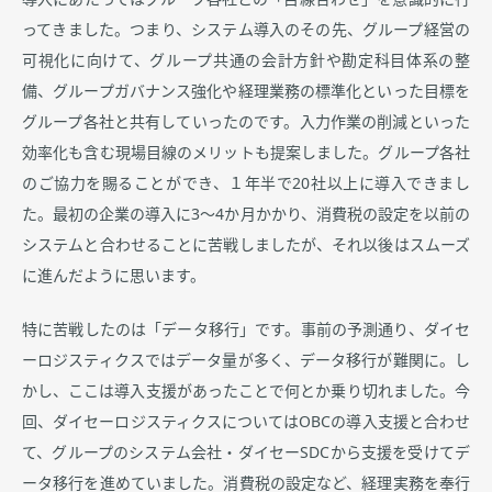
ってきました。つまり、システム導入のその先、グループ経営の
可視化に向けて、グループ共通の会計方針や勘定科目体系の整
備、グループガバナンス強化や経理業務の標準化といった目標を
グループ各社と共有していったのです。入力作業の削減といった
効率化も含む現場目線のメリットも提案しました。グループ各社
のご協力を賜ることができ、１年半で20社以上に導入できまし
た。最初の企業の導入に3～4か月かかり、消費税の設定を以前の
システムと合わせることに苦戦しましたが、それ以後はスムーズ
に進んだように思います。
特に苦戦したのは「データ移行」です。事前の予測通り、ダイセ
ーロジスティクスではデータ量が多く、データ移行が難関に。し
かし、ここは導入支援があったことで何とか乗り切れました。今
回、ダイセーロジスティクスについてはOBCの導入支援と合わせ
て、グループのシステム会社・ダイセーSDCから支援を受けてデ
ータ移行を進めていました。消費税の設定など、経理実務を奉行