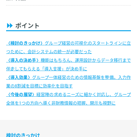
ポイント
検討のきっかけ
グループ経営の可視化のスタートラインに立
つために、会計システムの統一が必要だった
導入の決め手
機能はもちろん、運用設計からデータ移行まで
伴走してもらえる「導入支援」が決め手に
導入効果
グループ一体経営のための情報基盤を整備。入力作
業の8割減を目標に効率化を目指す
今後の展望
経営陣の求めるニーズに細かく対応し、グループ
全体を1つの方向へ導く非財務情報の把握、開示も視野に
検討のきっかけ