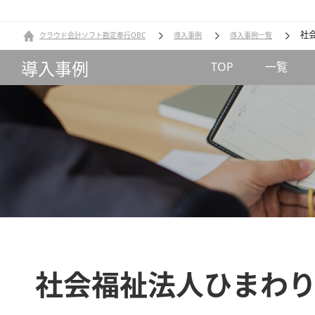
社
クラウド会計ソフト勘定奉行OBC
導入事例
導入事例一覧
導入事例
TOP
一覧
社会福祉法人ひまわ