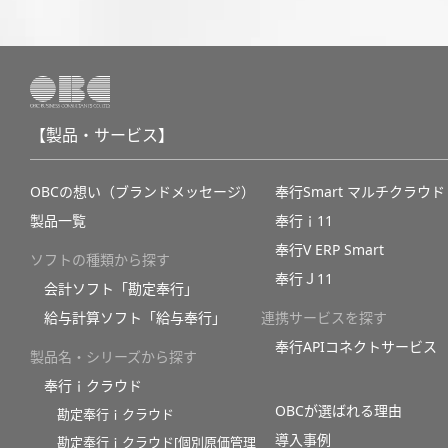
【製品・サービス】
OBCの想い（ブランドメッセージ）
奉行Smart マルチクラウド
製品一覧
奉行ｉ11
奉行V ERP Smart
ソフトの種類から探す
奉行Ｊ11
会計ソフト「勘定奉行」
給与計算ソフト「給与奉行」
連携サービスを探す
奉行APIコネクトサービス
製品名・シリーズから探す
奉行ｉクラウド
OBCが選ばれる理由
勘定奉行ｉクラウド
導入事例
勘定奉行ｉクラウド[個別原価管理