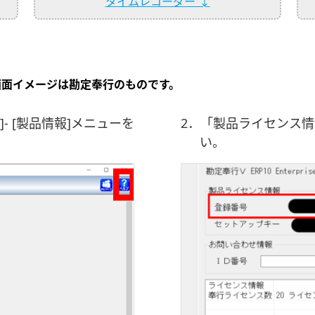
タイムレコーダー ↓
画面イメージは勘定奉行のものです。
- [製品情報]メニューを
2．「製品ライセンス
い。