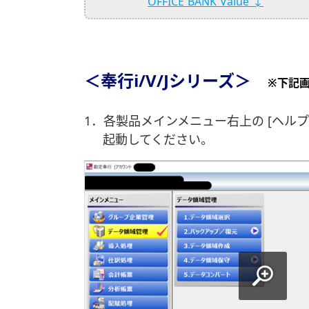
OFFICE BANK Value ↓
＜奉行i/V/Jシリーズ＞
※下記
1．各製品メインメニュー右上の [ヘルプ]
起動してください。