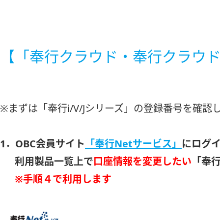
【「奉行クラウド・奉行クラウドE
※まずは「奉行i/V/Jシリーズ」の登録番号を確認
1．OBC会員サイト
「奉行Netサービス」
にログ
利用製品一覧上で
口座情報を変更したい
「奉行
※手順４で利用します