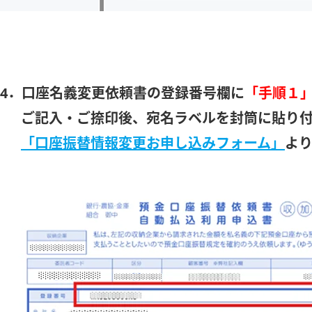
4．口座名義変更依頼書の登録番号欄に
「手順１
ご記入・ご捺印後、宛名ラベルを封筒に貼り付
「口座振替情報変更お申し込みフォーム」
よ