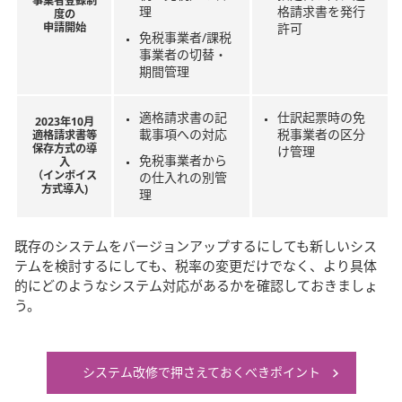
事業者登録制
理
格請求書を発行
度の
申請開始
許可
免税事業者/課税
事業者の切替・
期間管理
適格請求書の記
仕訳起票時の免
2023年10月
載事項への対応
税事業者の区分
適格請求書等
保存方式の導
け管理
免税事業者から
入
（インボイス
の仕入れの別管
方式導入)
理
既存のシステムをバージョンアップするにしても新しいシス
テムを検討するにしても、税率の変更だけでなく、より具体
的にどのようなシステム対応があるかを確認しておきましょ
う。
システム改修で押さえておくべきポイント