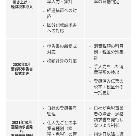
率入力・集計
率の自動判定
引き上げ・
軽減税率導入
経過措置への対
応
区分記載請求書
への対応
申告書の新様式
消費税額の科目
対応
別・税区分別集
計
税額計算の対応
2020年3月
手入力をした消
消費税申告書
費税額の検出
様式変更
登録済み伝票の
税率・税区分の
一括更新
自社の登録番号
自社が免税事業
管理
者の場合、適格
請求書を発行し
仕入先ごとの事
2021年10月
ないよう制御
適格請求書発
業者種別（課
行
税・免税）の管
指定日以降に適