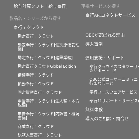
給与計算ソフト「給与奉行」
連携サービスを探す
奉行APIコネクトサービス
製品名・シリーズから探す
奉行ｉクラウド
OBCが選ばれる理由
勘定奉行ｉクラウド
導入事例
勘定奉行ｉクラウド[個別原価管理
編]
勘定奉行ｉクラウド[建設業編]
運用支援・サポート
勘定奉行クラウドGlobal Edition
奉行クラウドカスタマーサ
＆サポート
債権奉行ｉクラウド
OBC公式ユーザーコミュニ
行まなぼーど
債務奉行ｉクラウド
奉行ユースウェアサービス
固定資産奉行ｉクラウド
奉行11サポート・サービス(O
申告奉行ｉクラウド[法人税・地方
税編]
無料体験
申告奉行ｉクラウド[内訳書・概況
書編]
導入のご相談・問合せ
商蔵奉行ｉクラウド
総務人事奉行ｉクラウド