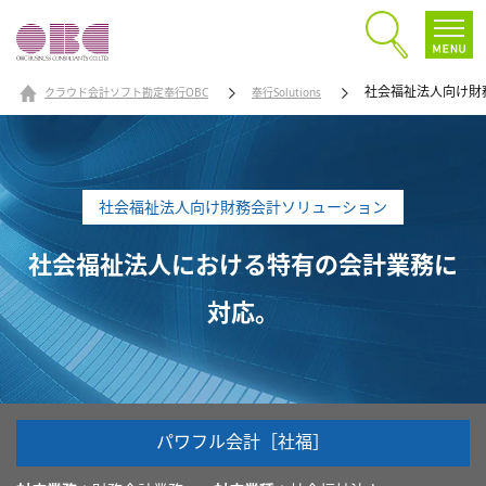
社会福祉法人向け財
クラウド会計ソフト勘定奉行OBC
奉行Solutions
社会福祉法人向け財務会計ソリューション
社会福祉法人における特有の会計業務に
対応。
パワフル会計［社福］