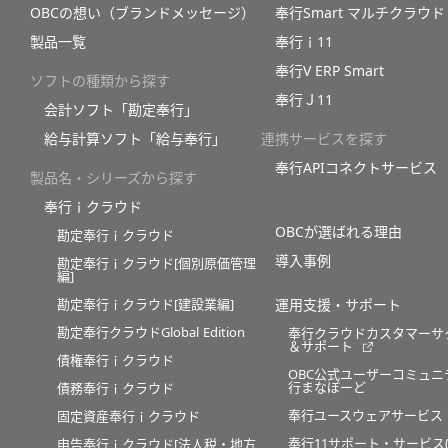
OBCの想い（ブランドメッセージ）
奉行Smart マルチクラウド
製品一覧
奉行ｉ11
奉行V ERP Smart
ソフトの種類から探す
奉行Ｊ11
会計ソフト「勘定奉行」
給与計算ソフト「給与奉行」
連携サービスを探す
奉行APIコネクトサービス
製品名・シリーズから探す
奉行ｉクラウド
OBCが選ばれる理由
勘定奉行ｉクラウド
導入事例
勘定奉行ｉクラウド[個別原価管理
編]
勘定奉行ｉクラウド[建設業編]
運用支援・サポート
勘定奉行クラウドGlobal Edition
奉行クラウドカスタマーサ
＆サポート
債権奉行ｉクラウド
OBC公式ユーザーコミュニ
行まなぼーど
債務奉行ｉクラウド
奉行ユースウェアサービス
固定資産奉行ｉクラウド
奉行11サポート・サービス(O
申告奉行ｉクラウド[法人税・地方