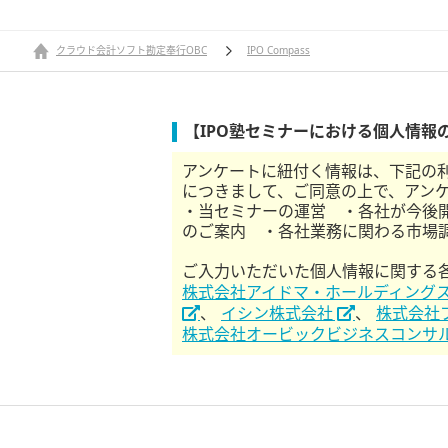
クラウド会計ソフト勘定奉行OBC
IPO Compass
【IPO塾セミナーにおける個人情報
アンケートに紐付く情報は、下記の
につきまして、ご同意の上で、アン
・当セミナーの運営 ・各社が今後
のご案内 ・各社業務に関わる市場
ご入力いただいた個人情報に関する
株式会社アイドマ・ホールディング
、
イシン株式会社
、
株式会社
株式会社オービックビジネスコンサ