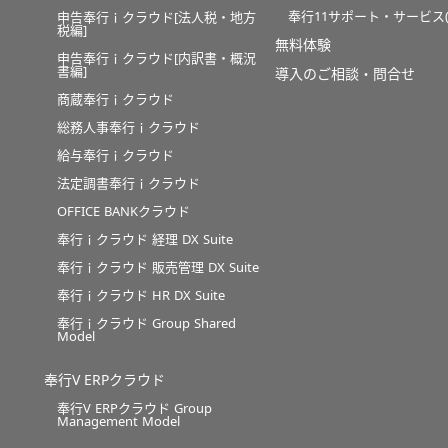
奉行11サポート・サービス(O
申告奉行ｉクラウド[法人税・地方
税編]
無料体験
申告奉行ｉクラウド[内訳書・概況
書編]
導入のご相談・問合せ
商蔵奉行ｉクラウド
総務人事奉行ｉクラウド
給与奉行ｉクラウド
法定調書奉行ｉクラウド
OFFICE BANKクラウド
奉行ｉクラウド 経理 DX Suite
奉行ｉクラウド 販売管理 DX Suite
奉行ｉクラウド HR DX Suite
奉行ｉクラウド Group Shared
Model
奉行V ERPクラウド
奉行V ERPクラウド Group
Management Model