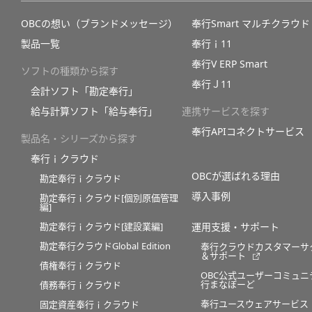
OBCの想い（ブランドメッセージ）
奉行Smart マルチクラウド
製品一覧
奉行ｉ11
奉行V ERP Smart
ソフトの種類から探す
奉行Ｊ11
会計ソフト「勘定奉行」
給与計算ソフト「給与奉行」
連携サービスを探す
奉行APIコネクトサービス
製品名・シリーズから探す
奉行ｉクラウド
OBCが選ばれる理由
勘定奉行ｉクラウド
導入事例
勘定奉行ｉクラウド[個別原価管理
編]
勘定奉行ｉクラウド[建設業編]
運用支援・サポート
勘定奉行クラウドGlobal Edition
奉行クラウドカスタマーサ
＆サポート
債権奉行ｉクラウド
OBC公式ユーザーコミュニ
行まなぼーど
債務奉行ｉクラウド
奉行ユースウェアサービス
固定資産奉行ｉクラウド