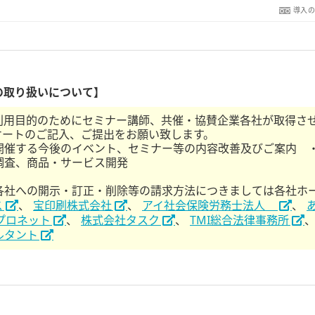
導入
の取り扱いについて】
利用目的のためにセミナー講師、共催・協賛企業各社が取得さ
ケートのご記入、ご提出をお願い致します。
開催する今後のイベント、セミナー等の内容改善及びご案内 
調査、商品・サービス開発
各社への開示・訂正・削除等の請求方法につきましては各社ホ
ス
、
宝印刷株式会社
、
アイ社会保険労務士法人
、
プロネット
、
株式会社タスク
、
TMI総合法律事務所
ルタント