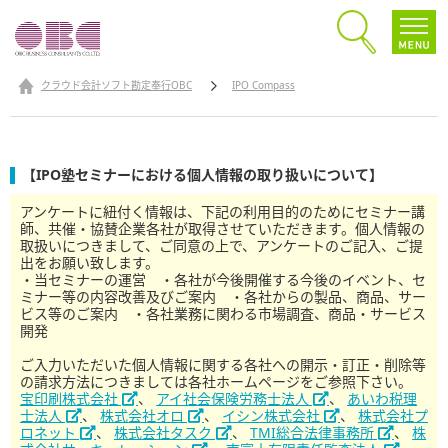
クラウド会計ソフト勘定奉行OBC
IPO Compass
【IPO塾セミナーにおける個人情報の取り扱いについて】
アンケートに紐付く情報は、下記の利用目的のためにセミナー講
師、共催・協賛企業各社が取得させていただきます。個人情報の
取扱いにつきまして、ご同意の上で、アンケートのご記入、ご提
出をお願い致します。
・当セミナーの運営 ・各社が今後開催する今後のイベント、セ
ミナー等の内容改善及びご案内 ・各社からの製品、商品、サー
ビス等のご案内 ・各社業務に関わる市場調査、商品・サービス
開発
ご入力いただいた個人情報に関する各社への開示・訂正・削除等
の請求方法につきましては各社ホームページをご参照下さい。
宝印刷株式会社
、
アイ社会保険労務士法人
、
あいわ税理
士法人
、
株式会社オロ
、
イシン株式会社
、
株式会社プ
ロネット
、
株式会社タスク
、
TMI総合法律事務所
、
株