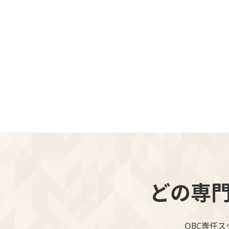
どの専
OBC専任