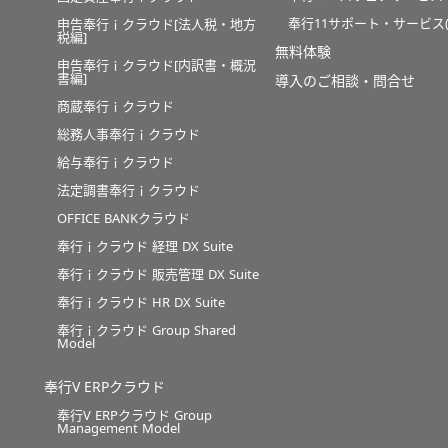
奉行11サポート・サービス(O
申告奉行ｉクラウド[法人税・地方
税編]
無料体験
申告奉行ｉクラウド[内訳書・概況
書編]
導入のご相談・問合せ
商蔵奉行ｉクラウド
総務人事奉行ｉクラウド
給与奉行ｉクラウド
法定調書奉行ｉクラウド
OFFICE BANKクラウド
奉行ｉクラウド 経理 DX Suite
奉行ｉクラウド 販売管理 DX Suite
奉行ｉクラウド HR DX Suite
奉行ｉクラウド Group Shared
Model
奉行V ERPクラウド
奉行V ERPクラウド Group
Management Model