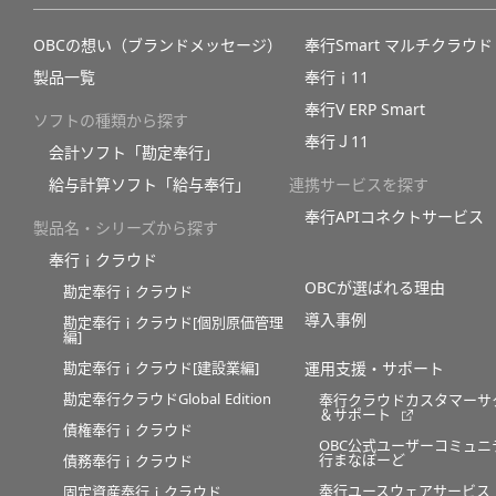
OBCの想い（ブランドメッセージ）
奉行Smart マルチクラウド
製品一覧
奉行ｉ11
奉行V ERP Smart
ソフトの種類から探す
奉行Ｊ11
会計ソフト「勘定奉行」
給与計算ソフト「給与奉行」
連携サービスを探す
奉行APIコネクトサービス
製品名・シリーズから探す
奉行ｉクラウド
OBCが選ばれる理由
勘定奉行ｉクラウド
導入事例
勘定奉行ｉクラウド[個別原価管理
編]
勘定奉行ｉクラウド[建設業編]
運用支援・サポート
勘定奉行クラウドGlobal Edition
奉行クラウドカスタマーサ
＆サポート
債権奉行ｉクラウド
OBC公式ユーザーコミュニ
行まなぼーど
債務奉行ｉクラウド
奉行ユースウェアサービス
固定資産奉行ｉクラウド