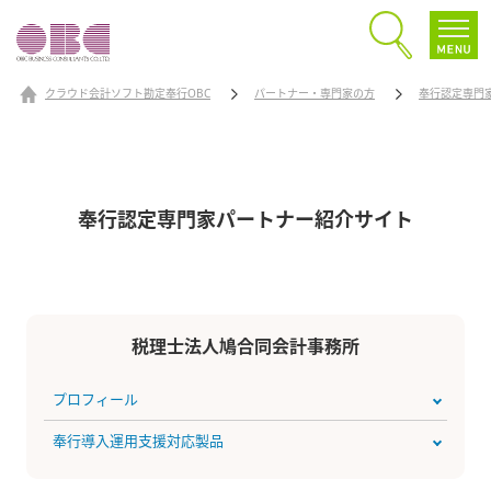
クラウド会計ソフト勘定奉行OBC
パートナー・専門家の方
奉行認定専門
奉行認定専門家パートナー
紹介サイト
税理士法人鳩合同会計事務所
プロフィール
奉行導入運用支援対応製品