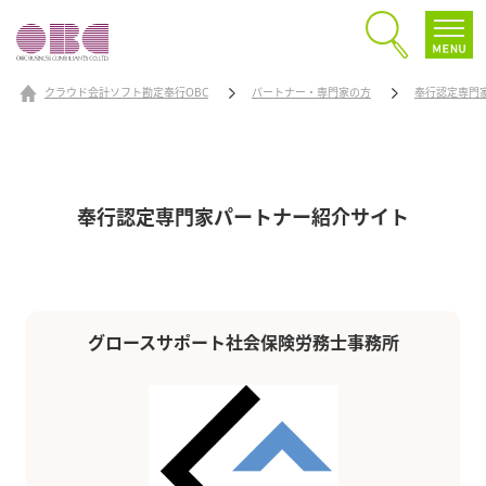
クラウド会計ソフト勘定奉行OBC
パートナー・専門家の方
奉行認定専門
奉行認定専門家パートナー
紹介サイト
グロースサポート社会保険労務士事務所