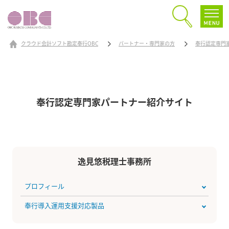
クラウド会計ソフト勘定奉行OBC
パートナー・専門家の方
奉行認定専門
奉行認定専門家パートナー
紹介サイト
逸見悠税理士事務所
プロフィール
奉行導入運用支援対応製品