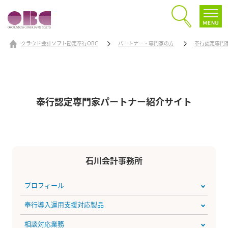
クラウド会計ソフト勘定奉行OBC
パートナー・専門家の方
奉行認定専門
奉行認定専門家パートナー
紹介サイト
石川会計事務所
プロフィール
奉行導入運用支援対応製品
相談対応業務