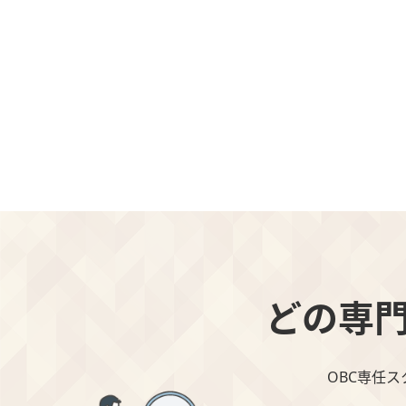
どの専
OBC専任