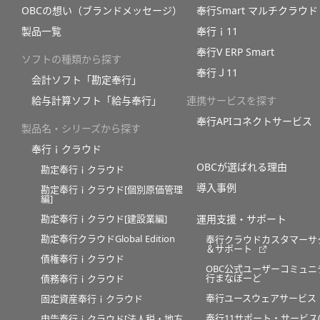
OBCの想い（ブランドメッセージ）
奉行Smart マルチクラウド
製品一覧
奉行ｉ11
奉行V ERP Smart
ソフトの種類から探す
奉行Ｊ11
会計ソフト「勘定奉行」
給与計算ソフト「給与奉行」
連携サービスを探す
奉行APIコネクトサービス
製品名・シリーズから探す
奉行ｉクラウド
OBCが選ばれる理由
勘定奉行ｉクラウド
導入事例
勘定奉行ｉクラウド[個別原価管理
編]
勘定奉行ｉクラウド[建設業編]
運用支援・サポート
勘定奉行クラウドGlobal Edition
奉行クラウドカスタマーサ
＆サポート
債権奉行ｉクラウド
OBC公式ユーザーコミュニ
行まなぼーど
債務奉行ｉクラウド
奉行ユースウェアサービス
固定資産奉行ｉクラウド
奉行11サポート・サービス(O
申告奉行ｉクラウド[法人税・地方