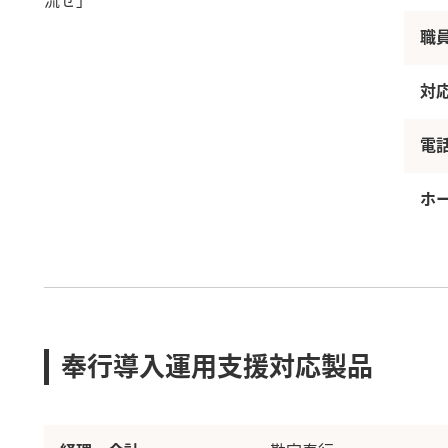
流せ」
職
対
電
ホ
奉行導入運用支援対応製品