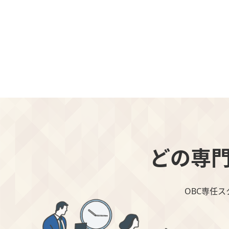
どの専
OBC専任