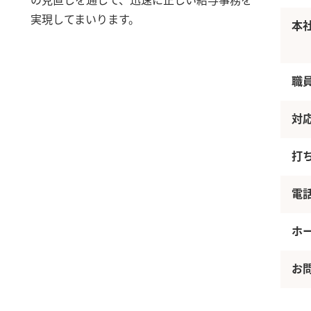
の見直しを通して、迅速に正しい給与事務を
実現してまいります。
本
職
対
打
電
ホ
お