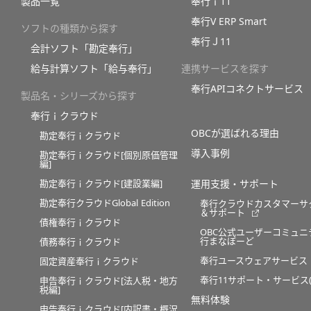
製品一覧
奉行ｉ11
奉行V ERP Smart
ソフトの種類から探す
奉行Ｊ11
会計ソフト「勘定奉行」
給与計算ソフト「給与奉行」
連携サービスを探す
奉行APIコネクトサービス
製品名・シリーズから探す
奉行ｉクラウド
OBCが選ばれる理由
勘定奉行ｉクラウド
導入事例
勘定奉行ｉクラウド[個別原価管理
編]
勘定奉行ｉクラウド[建設業編]
運用支援・サポート
勘定奉行クラウドGlobal Edition
奉行クラウドカスタマーサ
＆サポート
債権奉行ｉクラウド
OBC公式ユーザーコミュニ
行まなぼーど
債務奉行ｉクラウド
奉行ユースウェアサービス
固定資産奉行ｉクラウド
奉行11サポート・サービス(O
申告奉行ｉクラウド[法人税・地方
税編]
無料体験
申告奉行ｉクラウド[内訳書・概況