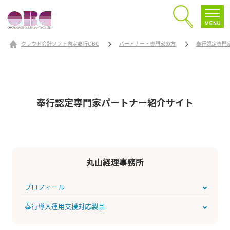
クラウド会計ソフト勘定奉行OBC
パートナー・専門家の方
奉行認定専門
奉行認定専門家パートナー
紹介サイト
丸山経理事務所
プロフィール
奉行導入運用支援対応製品