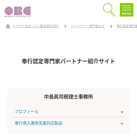
クラウド会計ソフト勘定奉行OBC
パートナー・専門家の方
奉行認定専門
奉行認定専門家パートナー
紹介サイト
中島眞司税理士事務所
プロフィール
奉行導入運用支援対応製品