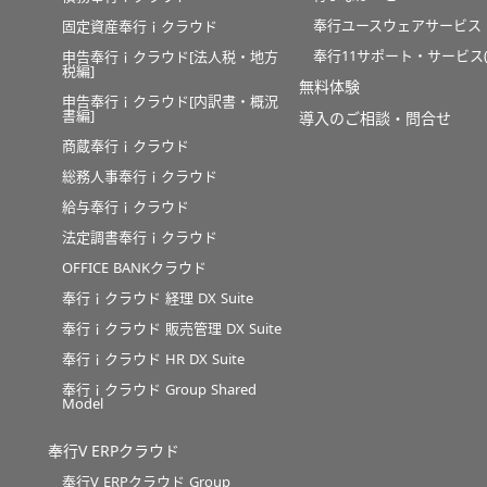
奉行ユースウェアサービス
固定資産奉行ｉクラウド
奉行11サポート・サービス(O
申告奉行ｉクラウド[法人税・地方
税編]
無料体験
申告奉行ｉクラウド[内訳書・概況
書編]
導入のご相談・問合せ
商蔵奉行ｉクラウド
総務人事奉行ｉクラウド
給与奉行ｉクラウド
法定調書奉行ｉクラウド
OFFICE BANKクラウド
奉行ｉクラウド 経理 DX Suite
奉行ｉクラウド 販売管理 DX Suite
奉行ｉクラウド HR DX Suite
奉行ｉクラウド Group Shared
Model
奉行V ERPクラウド
奉行V ERPクラウド Group