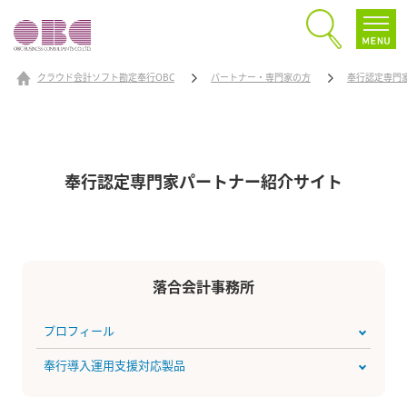
クラウド会計ソフト勘定奉行OBC
パートナー・専門家の方
奉行認定専門
奉行認定専門家パートナー
紹介サイト
落合会計事務所
プロフィール
奉行導入運用支援対応製品