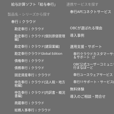
給与計算ソフト「給与奉行」
連携サービスを探す
奉行APIコネクトサービス
製品名・シリーズから探す
奉行ｉクラウド
OBCが選ばれる理由
勘定奉行ｉクラウド
導入事例
勘定奉行ｉクラウド[個別原価管理
編]
勘定奉行ｉクラウド[建設業編]
運用支援・サポート
勘定奉行クラウドGlobal Edition
奉行クラウドカスタマーサ
＆サポート
債権奉行ｉクラウド
OBC公式ユーザーコミュニ
行まなぼーど
債務奉行ｉクラウド
奉行ユースウェアサービス
固定資産奉行ｉクラウド
奉行11サポート・サービス(O
申告奉行ｉクラウド[法人税・地方
税編]
無料体験
申告奉行ｉクラウド[内訳書・概況
書編]
導入のご相談・問合せ
商蔵奉行ｉクラウド
総務人事奉行ｉクラウド