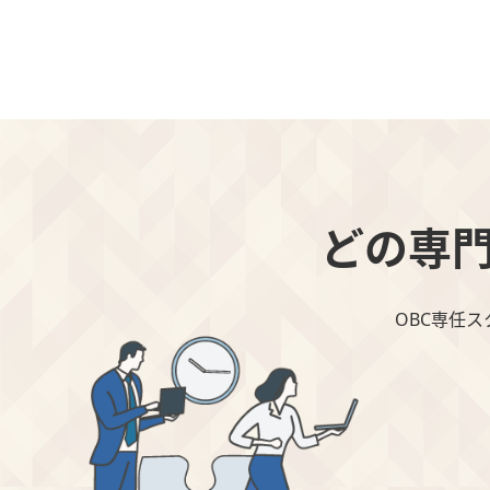
どの専
OBC専任