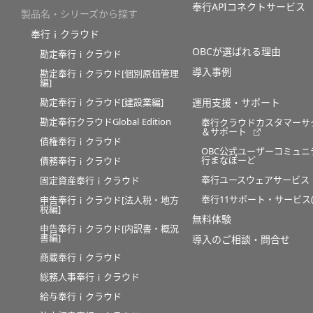
奉行APIコネクトサービス
製品名・シリーズから探す
奉行ｉクラウド
OBCが選ばれる理由
勘定奉行ｉクラウド
導入事例
勘定奉行ｉクラウド[個別原価管理
編]
勘定奉行ｉクラウド[建設業編]
運用支援・サポート
勘定奉行クラウドGlobal Edition
奉行クラウドカスタマーサ
＆サポート
債権奉行ｉクラウド
OBC公式ユーザーコミュニ
行まなぼーど
債務奉行ｉクラウド
奉行ユースウェアサービス
固定資産奉行ｉクラウド
奉行11サポート・サービス(O
申告奉行ｉクラウド[法人税・地方
税編]
無料体験
申告奉行ｉクラウド[内訳書・概況
書編]
導入のご相談・問合せ
商蔵奉行ｉクラウド
総務人事奉行ｉクラウド
給与奉行ｉクラウド