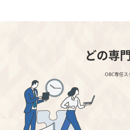
どの専
OBC専任